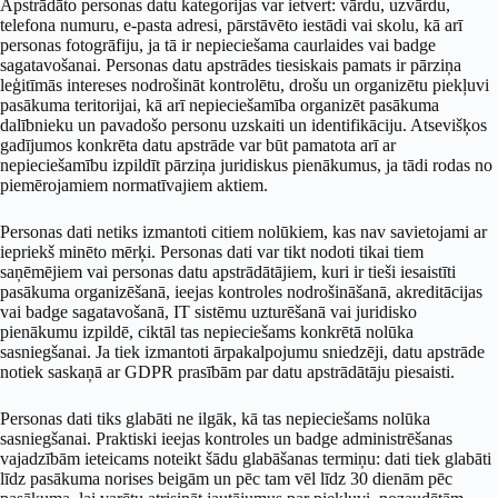
Apstrādāto personas datu kategorijas var ietvert: vārdu, uzvārdu,
telefona numuru, e-pasta adresi, pārstāvēto iestādi vai skolu, kā arī
personas fotogrāfiju, ja tā ir nepieciešama caurlaides vai badge
sagatavošanai. Personas datu apstrādes tiesiskais pamats ir pārziņa
leģitīmās intereses nodrošināt kontrolētu, drošu un organizētu piekļuvi
pasākuma teritorijai, kā arī nepieciešamība organizēt pasākuma
dalībnieku un pavadošo personu uzskaiti un identifikāciju. Atsevišķos
gadījumos konkrēta datu apstrāde var būt pamatota arī ar
nepieciešamību izpildīt pārziņa juridiskus pienākumus, ja tādi rodas no
piemērojamiem normatīvajiem aktiem.
Personas dati netiks izmantoti citiem nolūkiem, kas nav savietojami ar
iepriekš minēto mērķi. Personas dati var tikt nodoti tikai tiem
saņēmējiem vai personas datu apstrādātājiem, kuri ir tieši iesaistīti
pasākuma organizēšanā, ieejas kontroles nodrošināšanā, akreditācijas
vai badge sagatavošanā, IT sistēmu uzturēšanā vai juridisko
pienākumu izpildē, ciktāl tas nepieciešams konkrētā nolūka
sasniegšanai. Ja tiek izmantoti ārpakalpojumu sniedzēji, datu apstrāde
notiek saskaņā ar GDPR prasībām par datu apstrādātāju piesaisti.
Personas dati tiks glabāti ne ilgāk, kā tas nepieciešams nolūka
sasniegšanai. Praktiski ieejas kontroles un badge administrēšanas
vajadzībām ieteicams noteikt šādu glabāšanas termiņu: dati tiek glabāti
līdz pasākuma norises beigām un pēc tam vēl līdz 30 dienām pēc