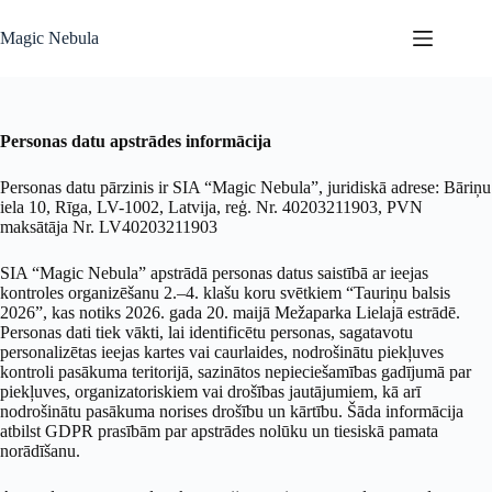
Skip
to
Magic Nebula
content
Personas datu apstrādes informācija
Personas datu pārzinis ir SIA “Magic Nebula”, juridiskā adrese: Bāriņu
iela 10, Rīga, LV-1002, Latvija, reģ. Nr. 40203211903, PVN
maksātāja Nr. LV40203211903
SIA “Magic Nebula” apstrādā personas datus saistībā ar ieejas
kontroles organizēšanu 2.–4. klašu koru svētkiem “Tauriņu balsis
2026”, kas notiks 2026. gada 20. maijā Mežaparka Lielajā estrādē.
Personas dati tiek vākti, lai identificētu personas, sagatavotu
personalizētas ieejas kartes vai caurlaides, nodrošinātu piekļuves
kontroli pasākuma teritorijā, sazinātos nepieciešamības gadījumā par
piekļuves, organizatoriskiem vai drošības jautājumiem, kā arī
nodrošinātu pasākuma norises drošību un kārtību. Šāda informācija
atbilst GDPR prasībām par apstrādes nolūku un tiesiskā pamata
norādīšanu.