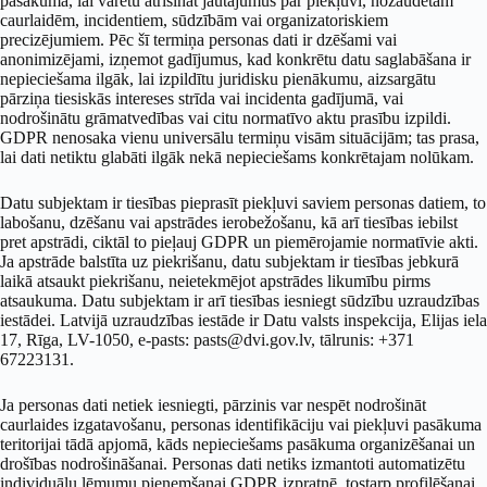
pasākuma, lai varētu atrisināt jautājumus par piekļuvi, nozaudētām
caurlaidēm, incidentiem, sūdzībām vai organizatoriskiem
precizējumiem. Pēc šī termiņa personas dati ir dzēšami vai
anonimizējami, izņemot gadījumus, kad konkrētu datu saglabāšana ir
nepieciešama ilgāk, lai izpildītu juridisku pienākumu, aizsargātu
pārziņa tiesiskās intereses strīda vai incidenta gadījumā, vai
nodrošinātu grāmatvedības vai citu normatīvo aktu prasību izpildi.
GDPR nenosaka vienu universālu termiņu visām situācijām; tas prasa,
lai dati netiktu glabāti ilgāk nekā nepieciešams konkrētajam nolūkam.
Datu subjektam ir tiesības pieprasīt piekļuvi saviem personas datiem, to
labošanu, dzēšanu vai apstrādes ierobežošanu, kā arī tiesības iebilst
pret apstrādi, ciktāl to pieļauj GDPR un piemērojamie normatīvie akti.
Ja apstrāde balstīta uz piekrišanu, datu subjektam ir tiesības jebkurā
laikā atsaukt piekrišanu, neietekmējot apstrādes likumību pirms
atsaukuma. Datu subjektam ir arī tiesības iesniegt sūdzību uzraudzības
iestādei. Latvijā uzraudzības iestāde ir Datu valsts inspekcija, Elijas iela
17, Rīga, LV-1050, e-pasts: pasts@dvi.gov.lv, tālrunis: +371
67223131.
Ja personas dati netiek iesniegti, pārzinis var nespēt nodrošināt
caurlaides izgatavošanu, personas identifikāciju vai piekļuvi pasākuma
teritorijai tādā apjomā, kāds nepieciešams pasākuma organizēšanai un
drošības nodrošināšanai. Personas dati netiks izmantoti automatizētu
individuālu lēmumu pieņemšanai GDPR izpratnē, tostarp profilēšanai,